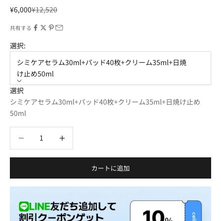
セール価格
通常価格
¥6,000
¥12,520
共有する
選択:
シミケアセラム30ml+パッド40枚+クリーム35ml+日焼
け止め50ml
選択
シミケアセラム30ml+パッド40枚+クリーム35ml+日焼け止め
50ml
数量を減らす
数量を減らす
カートに追加