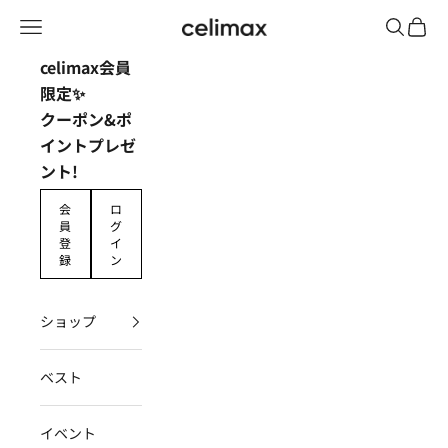
コンテンツへスキップ
Read
メニューを開く
検索を開
カート
celimax JP
the
Privacy
celimax会員
Policy
限定✨
クーポン&ポ
イントプレゼ
ント!
会
ロ
員
グ
登
イ
録
ン
ショップ
ベスト
イベント